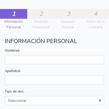
1
2
3
4
Información
Situación
Situación
Datos de la
Personal
Patrimonial
Familiar
contraria
INFORMACIÓN PERSONAL
Nombre/s
Apellido/s
Tipo de doc.